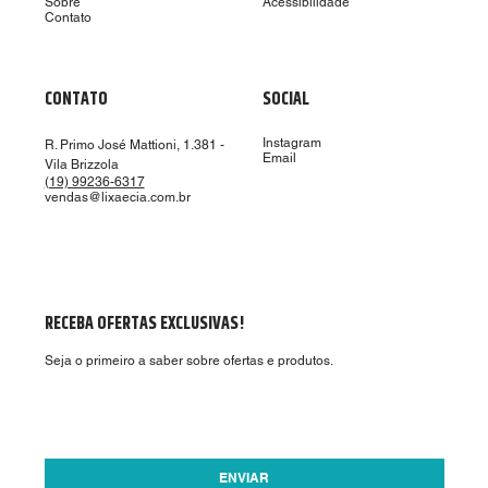
Sobre
Acessibilidade
Contato
CONTATO
SOCIAL
Instagram
R. Primo José Mattioni, 1.381 -
Email
Vila Brizzola
(19) 99236-6317
vendas@lixaecia.com.br
RECEBA OFERTAS EXCLUSIVAS!
Seja o primeiro a saber sobre ofertas e produtos.
Aceito receber ofertas por email.
*
ENVIAR