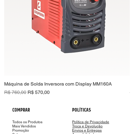
Máquina de Solda Inversora com Display MM160A
R
Preço normal
Preço promocional
Pr
R$ 760,00
R$ 570,00
R
COMPRAR
POLÍTICAS
Todos os Produtos
Política de Privacidade
Mais Vendidos
Troca e Devolução
Promoção
Envios e Entregas