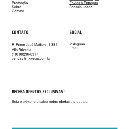
Promoção
Envios e Entregas
Sobre
Acessibilidade
Contato
CONTATO
SOCIAL
Instagram
R. Primo José Mattioni, 1.381 -
Email
Vila Brizzola
(19) 99236-6317
vendas@lixaecia.com.br
RECEBA OFERTAS EXCLUSIVAS!
Seja o primeiro a saber sobre ofertas e produtos.
Aceito receber ofertas por email.
*