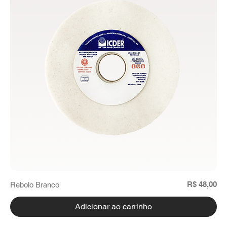
Preço
R$ 48,00
Rebolo Branco
Adicionar ao carrinho