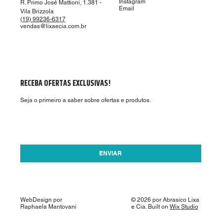
Instagram
R. Primo José Mattioni, 1.381 -
Email
Vila Brizzola
(19) 99236-6317
vendas@lixaecia.com.br
RECEBA OFERTAS EXCLUSIVAS!
Seja o primeiro a saber sobre ofertas e produtos.
Aceito receber ofertas por email.
*
ENVIAR
WebDesign por
© 2026 por Abrasico Lixa
Raphaela Mantovani
e Cia. Built on
Wix Studio