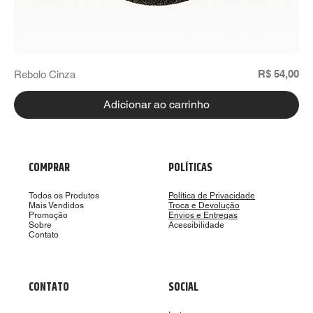
Preço
R$ 54,00
Rebolo Cinza
Adicionar ao carrinho
COMPRAR
POLÍTICAS
Todos os Produtos
Política de Privacidade
Mais Vendidos
Troca e Devolução
Promoção
Envios e Entregas
Sobre
Acessibilidade
Contato
CONTATO
SOCIAL