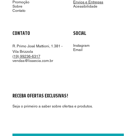
Promoção
Envios e Entregas
Sobre
Acessibilidade
Contato
CONTATO
SOCIAL
Instagram
R. Primo José Mattioni, 1.381 -
Email
Vila Brizzola
(19) 99236-6317
vendas@lixaecia.com.br
RECEBA OFERTAS EXCLUSIVAS!
Seja o primeiro a saber sobre ofertas e produtos.
Aceito receber ofertas por email.
*