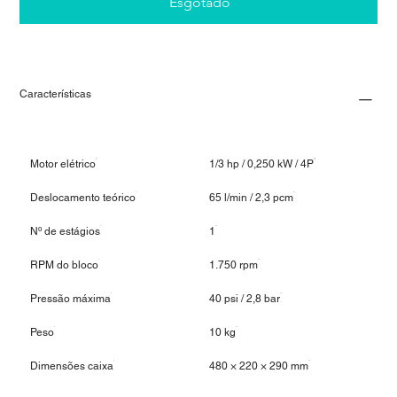
Esgotado
Características
Motor elétrico
1/3 hp / 0,250 kW / 4P
Deslocamento teórico
65 l/min / 2,3 pcm
Nº de estágios
1
RPM do bloco
1.750 rpm
Pressão máxima
40 psi / 2,8 bar
Peso
10 kg
Dimensões caixa
480 × 220 × 290 mm