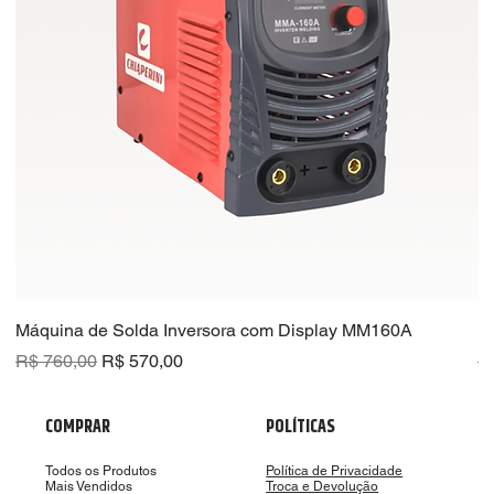
Máquina de Solda Inversora com Display MM160A
R
Preço normal
Preço promocional
Pr
R$ 760,00
R$ 570,00
R
COMPRAR
POLÍTICAS
Todos os Produtos
Política de Privacidade
Mais Vendidos
Troca e Devolução