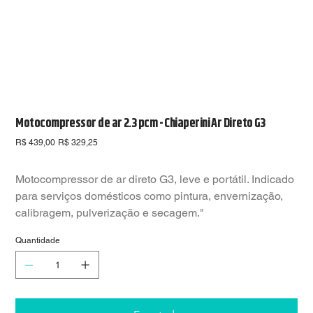
Motocompressor de ar 2.3 pcm - Chiaperini Ar Direto G3
Preço
Preço
R$ 439,00
R$ 329,25
original
promocional
Motocompressor de ar direto G3, leve e portátil. Indicado
para serviços domésticos como pintura, envernização,
calibragem, pulverização e secagem."
Quantidade