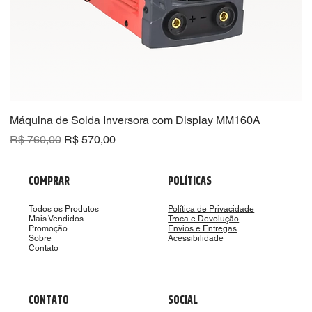
Máquina de Solda Inversora com Display MM160A
R
Preço normal
Preço promocional
Pr
R$ 760,00
R$ 570,00
R
COMPRAR
POLÍTICAS
Todos os Produtos
Política de Privacidade
Mais Vendidos
Troca e Devolução
Promoção
Envios e Entregas
Sobre
Acessibilidade
Contato
CONTATO
SOCIAL