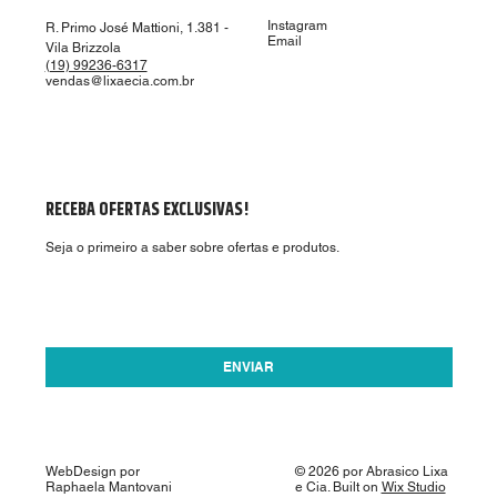
Instagram
R. Primo José Mattioni, 1.381 -
Email
Vila Brizzola
(19) 99236-6317
vendas@lixaecia.com.br
RECEBA OFERTAS EXCLUSIVAS!
Seja o primeiro a saber sobre ofertas e produtos.
Aceito receber ofertas por email.
*
ENVIAR
WebDesign por
© 2026 por Abrasico Lixa
Raphaela Mantovani
e Cia. Built on
Wix Studio