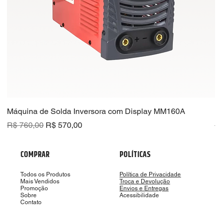
Máquina de Solda Inversora com Display MM160A
R
Preço normal
Preço promocional
Pr
R$ 760,00
R$ 570,00
R
COMPRAR
POLÍTICAS
Todos os Produtos
Política de Privacidade
Mais Vendidos
Troca e Devolução
Promoção
Envios e Entregas
Sobre
Acessibilidade
Contato