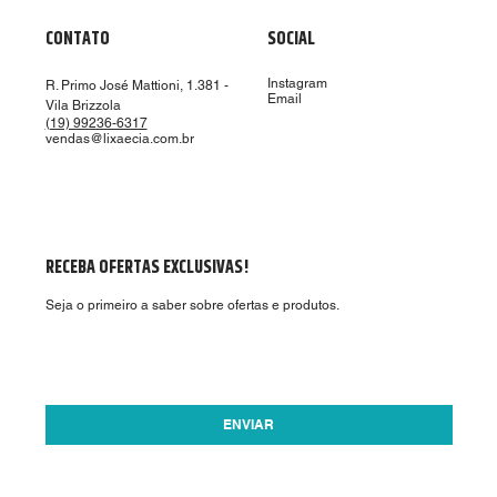
CONTATO
SOCIAL
Instagram
R. Primo José Mattioni, 1.381 -
Email
Vila Brizzola
(19) 99236-6317
vendas@lixaecia.com.br
RECEBA OFERTAS EXCLUSIVAS!
Seja o primeiro a saber sobre ofertas e produtos.
Aceito receber ofertas por email.
*
ENVIAR